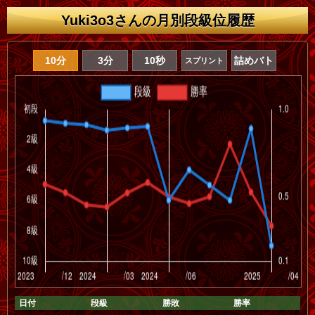
Yuki3o3さんの月別段級位履歴
10分
3分
10秒
詰めバト
スプリント
日付
段級
勝敗
勝率