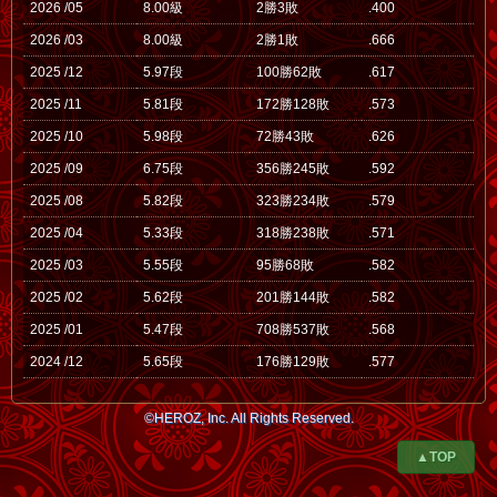
2026 /05
8.00級
2勝3敗
.400
2026 /03
8.00級
2勝1敗
.666
2025 /12
5.97段
100勝62敗
.617
2025 /11
5.81段
172勝128敗
.573
2025 /10
5.98段
72勝43敗
.626
2025 /09
6.75段
356勝245敗
.592
2025 /08
5.82段
323勝234敗
.579
2025 /04
5.33段
318勝238敗
.571
2025 /03
5.55段
95勝68敗
.582
2025 /02
5.62段
201勝144敗
.582
2025 /01
5.47段
708勝537敗
.568
2024 /12
5.65段
176勝129敗
.577
©HEROZ, Inc. All Rights Reserved.
▲TOP