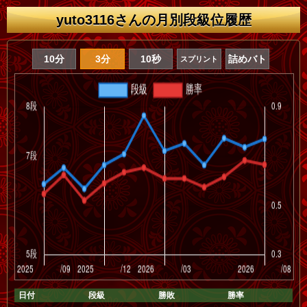
yuto3116さんの月別段級位履歴
10分
3分
10秒
詰めバト
スプリント
日付
段級
勝敗
勝率