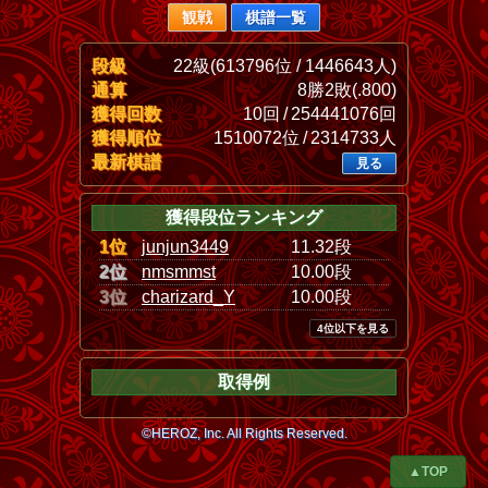
観戦
棋譜一覧
段級
22級(613796位 / 1446643人)
通算
8勝2敗(.800)
獲得回数
10回 / 254441076回
獲得順位
1510072位 / 2314733人
最新棋譜
見る
獲得段位ランキング
1位
junjun3449
11.32段
2位
nmsmmst
10.00段
3位
charizard_Y
10.00段
4位以下を見る
取得例
©HEROZ, Inc. All Rights Reserved.
▲TOP