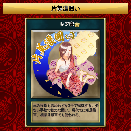
片美濃囲い
玉の移動も含めわずか3手で完成する。少
ない手数で強力な囲い。現代では相居飛
車、相振り飛車でも使われる。