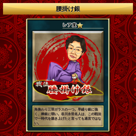
腰掛け銀
角換わり三羽ガラスの一つ。早繰り銀に強
く、棒銀に弱い。谷川永世名人は、この戦法
で一時代を築き上げたと言っても過言ではな
い。