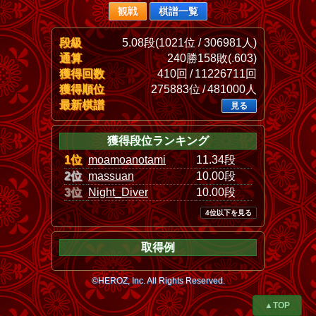
観戦
棋譜一覧
段級
5.08段(1021位 / 306981人)
通算
240勝158敗(.603)
獲得回数
410回 / 11226711回
獲得順位
275883位 / 481000人
最新棋譜
見る
獲得段位ランキング
1位
moamoanotami
11.34段
2位
massuan
10.00段
3位
Night_Diver
10.00段
4位以下を見る
取得例
©HEROZ, Inc. All Rights Reserved.
▲TOP