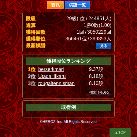
観戦
棋譜一覧
段級
29級(-位 / 244851人)
通算
1勝0敗(1.00)
獲得回数
1回 / 3050229回
獲得順位
366461位 / 399353人
最新棋譜
見る
獲得段位ランキング
1位
berserkmari
9.37段
2位
UtadaHikaru
8.18段
3位
rougaitennisman
8.10段
4位以下を見る
取得例
©HEROZ, Inc. All Rights Reserved.
▲TOP