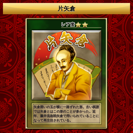
片矢倉
矢倉囲いの玉が横に一路ずれた形。古い棋譜
では矢倉とはこの形のことが多かった。近
年、藤井流急戦矢倉で用いられていることに
なって再注目されている。