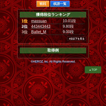
観戦
棋譜一覧
獲得段位ランキング
1位
massuan
10.01段
2位
443443443
9.80段
3位
Ballet_M
9.00段
4位以下を見る
取得例
©HEROZ, Inc. All Rights Reserved.
▲TOP