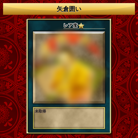
矢倉囲い
未取得