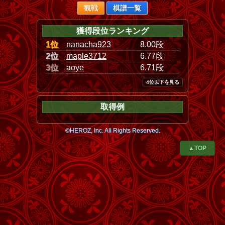
観戦
棋譜一覧
獲得段位ランキング
1位
nanacha923
8.00段
2位
maple3712
6.77段
3位
aoye
6.71段
4位以下を見る
取得例
©HEROZ, Inc. All Rights Reserved.
▲TOP