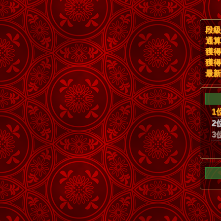
段級
通算
獲得
獲得
最新
1
2
3