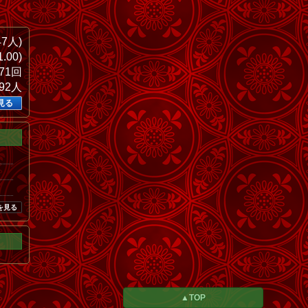
47人)
.00)
671回
192人
見る
を見る
▲TOP