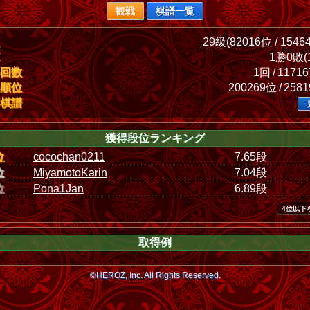
観戦
棋譜一覧
29級(82016位 / 1546
1勝0敗(1
回数
1回 / 1171
順位
200269位 / 258
棋譜
獲得段位ランキング
位
cocochan0211
7.65段
位
MiyamotoKarin
7.04段
位
Pona1Jan
6.89段
4位以下
取得例
©HEROZ, Inc. All Rights Reserved.