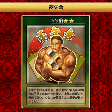
菱矢倉
矢倉における理想形。総矢倉の57銀を66の地
点に手厚く移動させた囲い。上部の制圧力が
極めて強い。心なしか夏目さんも調子が良さ
そうだ。