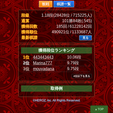
観戦
棋譜一覧
段級
1.18段(28428位 / 715225人)
通算
101勝84敗(.545)
獲得回数
185回 / 61228142回
獲得順位
490921位 / 1133687人
最新棋譜
見る
獲得段位ランキング
1位
443443443
10.06段
2位
Marina777
9.79段
3位
mouyadana
9.75段
4位以下を見る
取得例
©HEROZ, Inc. All Rights Reserved.
▲TOP