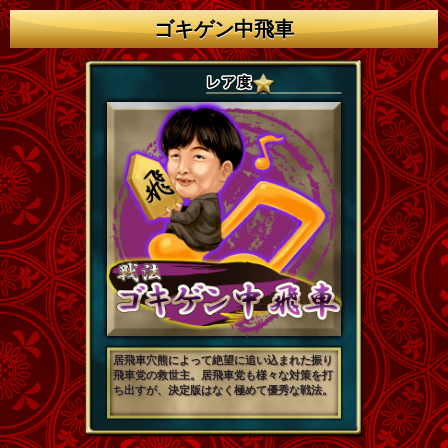
ゴキゲン中飛車
居飛車穴熊によって絶望に追い込まれた振り
飛車党の救世主。居飛車党も様々な対策を打
ち出すが、決定版はなく極めて優秀な戦法。