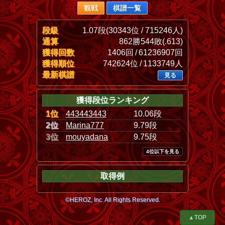
観戦
棋譜一覧
段級
1.07段(30343位 / 715246人)
通算
862勝544敗(.613)
獲得回数
1406回 / 61236907回
獲得順位
742624位 / 1133749人
最新棋譜
見る
獲得段位ランキング
1位
443443443
10.06段
2位
Marina777
9.79段
3位
mouyadana
9.75段
4位以下を見る
取得例
©HEROZ, Inc. All Rights Reserved.
▲TOP