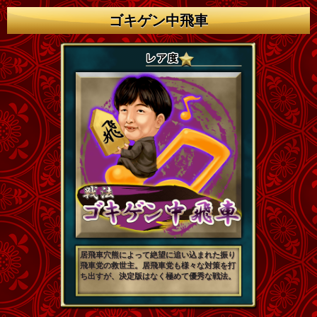
ゴキゲン中飛車
居飛車穴熊によって絶望に追い込まれた振り
飛車党の救世主。居飛車党も様々な対策を打
ち出すが、決定版はなく極めて優秀な戦法。