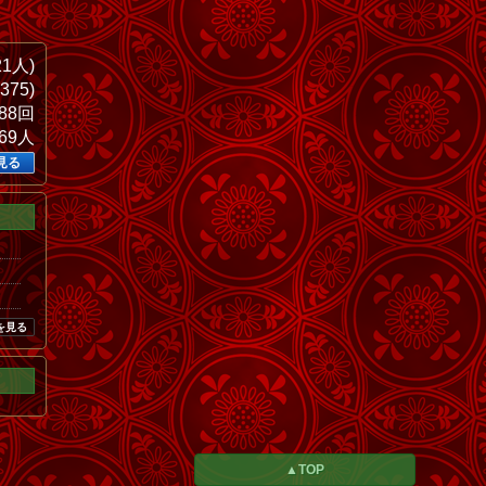
21人)
375)
788回
069人
見る
を見る
▲TOP