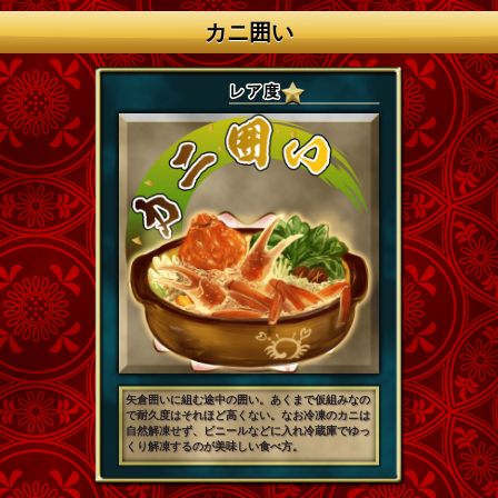
カニ囲い
矢倉囲いに組む途中の囲い。あくまで仮組みなの
で耐久度はそれほど高くない。なお冷凍のカニは
自然解凍せず、ビニールなどに入れ冷蔵庫でゆっ
くり解凍するのが美味しい食べ方。