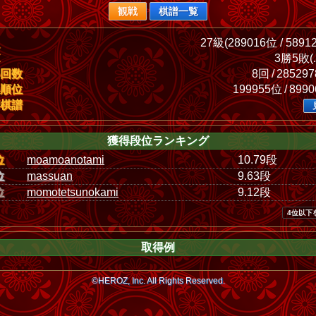
観戦
棋譜一覧
27級(289016位 / 5891
3勝5敗(.
回数
8回 / 28529
順位
199955位 / 899
棋譜
獲得段位ランキング
位
moamoanotami
10.79段
位
massuan
9.63段
位
momotetsunokami
9.12段
4位以下
取得例
©HEROZ, Inc. All Rights Reserved.