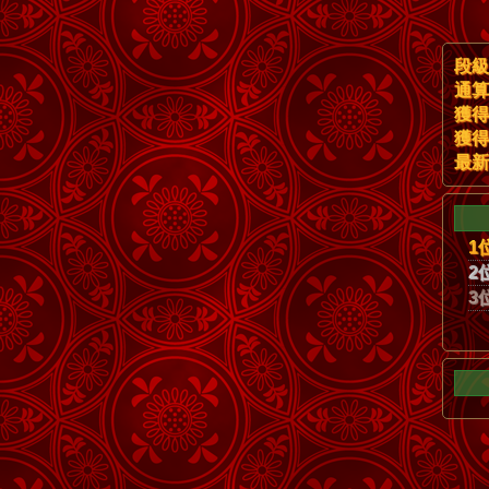
段級
通算
獲得
獲得
最新
1
2
3