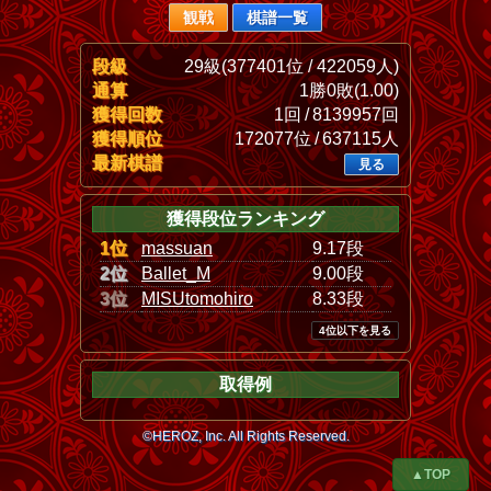
観戦
棋譜一覧
段級
29級(377401位 / 422059人)
通算
1勝0敗(1.00)
獲得回数
1回 / 8139957回
獲得順位
172077位 / 637115人
最新棋譜
見る
獲得段位ランキング
1位
massuan
9.17段
2位
Ballet_M
9.00段
3位
MISUtomohiro
8.33段
4位以下を見る
取得例
©HEROZ, Inc. All Rights Reserved.
▲TOP