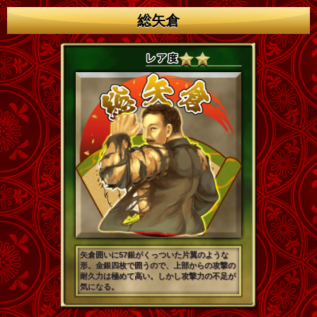
総矢倉
矢倉囲いに57銀がくっついた片翼のような
形。金銀四枚で囲うので、上部からの攻撃の
耐久力は極めて高い。しかし攻撃力の不足が
気になる。