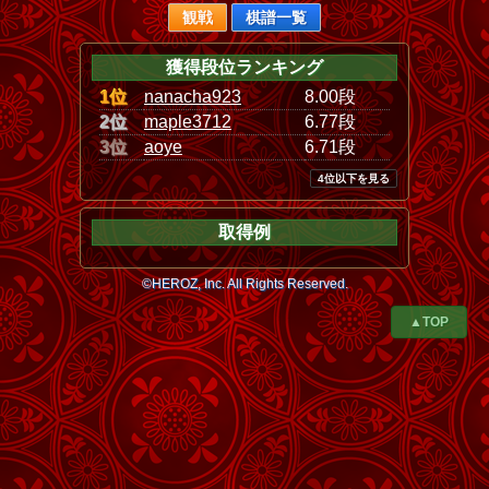
観戦
棋譜一覧
獲得段位ランキング
1位
nanacha923
8.00段
2位
maple3712
6.77段
3位
aoye
6.71段
4位以下を見る
取得例
©HEROZ, Inc. All Rights Reserved.
▲TOP