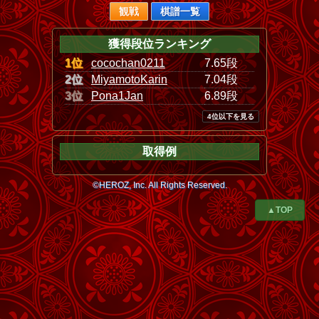
観戦
棋譜一覧
獲得段位ランキング
1位
cocochan0211
7.65段
2位
MiyamotoKarin
7.04段
3位
Pona1Jan
6.89段
4位以下を見る
取得例
©HEROZ, Inc. All Rights Reserved.
▲TOP