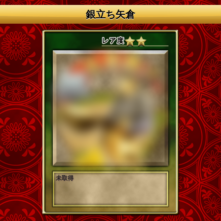
銀立ち矢倉
未取得