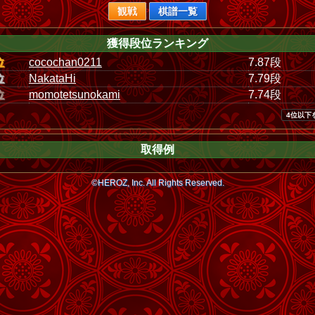
観戦
棋譜一覧
獲得段位ランキング
位
cocochan0211
7.87段
位
NakataHi
7.79段
位
momotetsunokami
7.74段
4位以下
取得例
©HEROZ, Inc. All Rights Reserved.