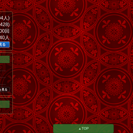
04人)
428)
200回
440人
見る
を見る
▲TOP