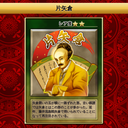
片矢倉
矢倉囲いの玉が横に一路ずれた形。古い棋譜
では矢倉とはこの形のことが多かった。近
年、藤井流急戦矢倉で用いられていることに
なって再注目されている。