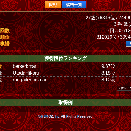
観戦
棋譜一覧
27級(76346位 / 2449
3勝4敗(.
回数
7回 / 3051
順位
312019位 / 399
棋譜
獲得段位ランキング
位
berserkmari
9.37段
位
UtadaHikaru
8.18段
位
rougaitennisman
8.10段
4位以下
取得例
©HEROZ, Inc. All Rights Reserved.