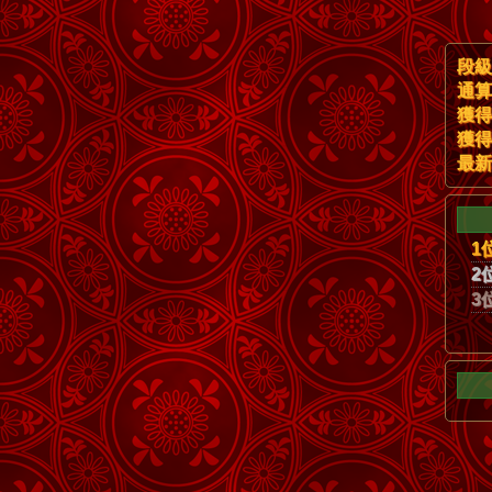
段級
通算
獲得
獲得
最新
1
2
3