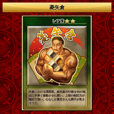
菱矢倉
矢倉における理想形。総矢倉の57銀を66の地
点に手厚く移動させた囲い。上部の制圧力が
極めて強い。心なしか夏目さんも調子が良さ
そうだ。