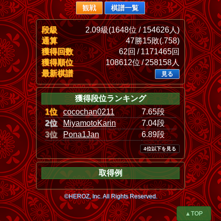
観戦
棋譜一覧
段級
2.09級(1648位 / 154626人)
通算
47勝15敗(.758)
獲得回数
62回 / 1171465回
獲得順位
108612位 / 258158人
最新棋譜
見る
獲得段位ランキング
1位
cocochan0211
7.65段
2位
MiyamotoKarin
7.04段
3位
Pona1Jan
6.89段
4位以下を見る
取得例
©HEROZ, Inc. All Rights Reserved.
▲TOP