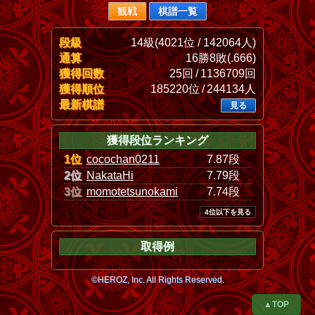
観戦
棋譜一覧
段級
14級(4021位 / 142064人)
通算
16勝8敗(.666)
獲得回数
25回 / 1136709回
獲得順位
185220位 / 244134人
最新棋譜
見る
獲得段位ランキング
1位
cocochan0211
7.87段
2位
NakataHi
7.79段
3位
momotetsunokami
7.74段
4位以下を見る
取得例
©HEROZ, Inc. All Rights Reserved.
▲TOP