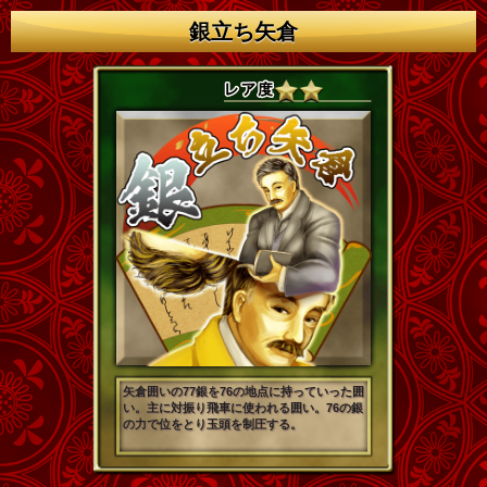
銀立ち矢倉
矢倉囲いの77銀を76の地点に持っていった囲
い。主に対振り飛車に使われる囲い。76の銀
の力で位をとり玉頭を制圧する。