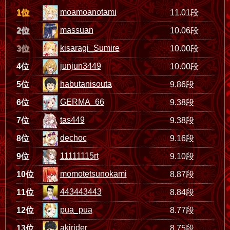
moamoanotami
1位
11.01段
massuan
2位
10.06段
kisaragi_Sumire
3位
10.00段
junjun3449
4位
10.00段
habutanisouta
5位
9.86段
GERMA_66
6位
9.38段
tas449
7位
9.38段
dechoc
8位
9.16段
11111115rt
9位
9.10段
momotetsunokami
10位
8.87段
443443443
11位
8.84段
pua_pua
12位
8.77段
akirider
13位
8.75段