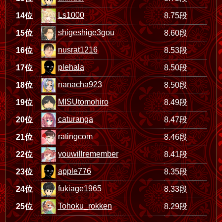
Ls1000
14位
8.75段
shigeshige3gou
15位
8.60段
nusrat1216
16位
8.53段
plehala
17位
8.50段
nanacha923
18位
8.50段
MISUtomohiro
19位
8.49段
caturanga
20位
8.47段
ratingcom
21位
8.46段
youwillremember
22位
8.41段
apple776
23位
8.35段
fukiage1965
24位
8.33段
Tohoku_rokken
25位
8.29段