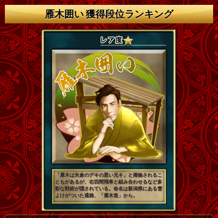
雁木囲い 獲得段位ランキング
「雁木は矢倉のデキの悪い兄キ」と揶揄されるこ
ともがあるが、右四間飛車と組み合わせるなど多
彩な戦術が隠されている。命名は新潟県にある雪
よけがついた通路、「雁木造」から。