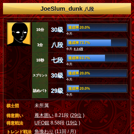
JoeSlum_dunk
八段
達成率 20.0%
30級
10分
今月:
達成率 73.7%
八段
3分
今月:
8.24段
達成率 63.7%
七段
10秒
今月:
達成率 20.0%
30級
スプリント
今月:
達成率 20.0%
29級
詰めバト
今月:
未所属
棋士団
雁木囲い
8.21段 (
29位
)
得意囲い
UFO銀
8.58段 (
19位
)
得意戦法
角換わり
(11回 / 月)
トレンド戦法