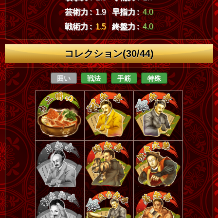
芸術力 :
1.9
早指力 :
4.0
戦術力 :
1.5
終盤力 :
4.0
コレクション(30/44)
囲い
戦法
手筋
特殊