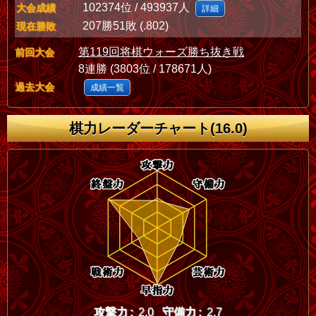
102374位 / 493937人
大会成績
詳細
207勝51敗 (.802)
現在勝敗
第119回将棋ウォーズ勝ち抜き戦
前回大会
8連勝 (3803位 / 178671人)
過去大会
成績一覧
棋力レーダーチャート(16.0)
攻撃力 :
2.0
守備力 :
2.7