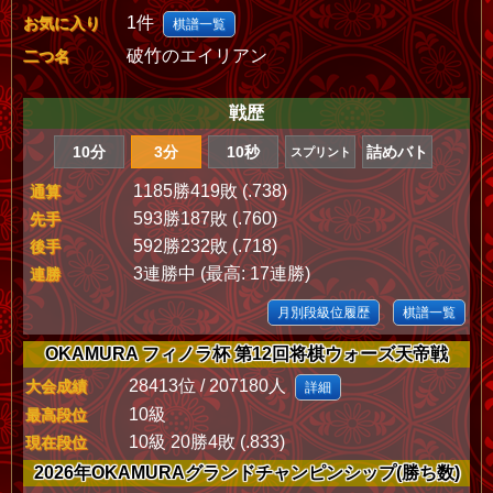
1件
お気に入り
棋譜一覧
破竹のエイリアン
二つ名
戦歴
10分
3分
10秒
詰めバト
スプリント
1185勝419敗 (.738)
通算
593勝187敗 (.760)
先手
592勝232敗 (.718)
後手
3連勝中 (最高: 17連勝)
連勝
月別段級位履歴
棋譜一覧
OKAMURA フィノラ杯 第12回将棋ウォーズ天帝戦
28413位 / 207180人
大会成績
詳細
10級
最高段位
10級 20勝4敗 (.833)
現在段位
2026年OKAMURAグランドチャンピンシップ(勝ち数)