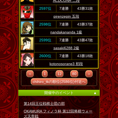
ACDCGNR 二段
2597位
7連勝
43勝31敗
pirenzepin 五段
2598位
7連勝
43勝37敗
nandakananda 1級
2599位
7連勝
43勝47敗
sasaki6288 2級
2600位
7連勝
43勝18敗
kotonosorane3 初段
＜
1
12
80
＞
chihiro_tkの順位(2586位)付近へ
開催中のイベント
▲
第14回王位戦棋士団の部
OKAMURA フィノラ杯 第12回将棋ウォー
ズ天帝戦