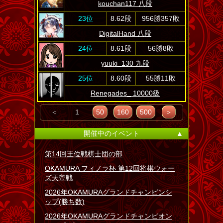
kouchan117 八段
23位
8.62段
956勝357敗
DigitalHand 八段
24位
8.61段
56勝8敗
yuuki_130 九段
25位
8.60段
55勝11敗
Renegades_ 10000級
＜
1
50
160
500
＞
開催中のイベント
▲
第14回王位戦棋士団の部
OKAMURA フィノラ杯 第12回将棋ウォー
ズ天帝戦
2026年OKAMURAグランドチャンピンシ
ップ(勝ち数)
2026年OKAMURAグランドチャンピオン