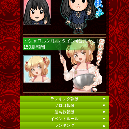
・シャロル(バレンタイン)[台詞入り]
150勝報酬
ランキング報酬
▼
ゾロ目報酬
▼
勝ち数報酬
▼
イベントルール
▼
ランキング
▲