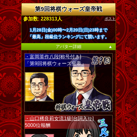
第9回将棋ウォーズ皇帝戦
ポスト
参加数: 228313人
1月28日(金)00時〜2月20日(日)23時まで
「最高」段級位ランキングにて競います。
アバター詳細
▲
・富岡英作八段[称号付き]
「第9回将棋ウォーズ皇帝」
・山口稀良莉女流1級[台詞入り]
5000位報酬