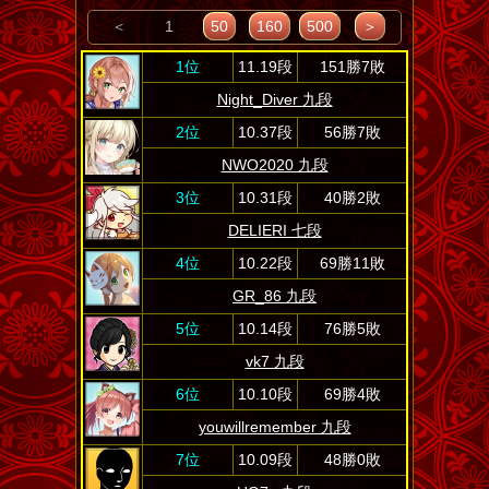
＜
1
50
160
500
＞
1位
11.19段
151勝7敗
Night_Diver 九段
2位
10.37段
56勝7敗
NWO2020 九段
3位
10.31段
40勝2敗
DELIERI 七段
4位
10.22段
69勝11敗
GR_86 九段
5位
10.14段
76勝5敗
vk7 九段
6位
10.10段
69勝4敗
youwillremember 九段
7位
10.09段
48勝0敗