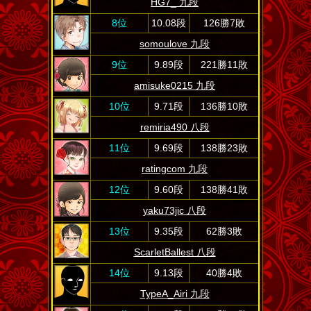
HG7_ 九段
8位
10.08段
126勝7敗
somoulove 九段
9位
9.89段
221勝11敗
amisuke0215 九段
10位
9.71段
136勝10敗
remiria490 八段
11位
9.69段
138勝23敗
ratingcom 九段
12位
9.60段
138勝41敗
yaku73jic 八段
13位
9.35段
62勝3敗
ScarletBallest 八段
14位
9.13段
40勝4敗
TypeA_Airi 九段