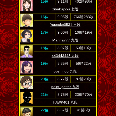
15位
9.11段
402勝98敗
zibakujoou 七段
16位
9.05段
766勝283敗
Yuusuke0531 六段
17位
9.00段
108勝19敗
Marina777 九段
18位
8.97段
53勝10敗
443443443 九段
19位
8.85段
59勝22敗
opshingo 九段
20位
8.77段
87勝20敗
point_getter 九段
21位
8.75段
236勝70敗
HAWK401 八段
22位
8.67段
41勝5敗