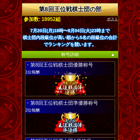
第8回王位戦棋士団の部
ポスト
参加数: 18952組
7月20日(月)18時〜8月04日(火)23時まで
棋士団内段級位が高い順から5名の段級位の合計
でランキングを競います。
称号詳細
▲
・第8回王位戦棋士団優勝称号
1位報酬
・第8回王位戦棋士団準優勝称号
2位報酬