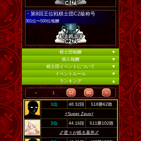
・第8回王位戦棋士団C2級称号
301位〜500位報酬
棋士団報酬
▼
個人報酬
▼
棋士団イベントについて
▼
イベントルール
▼
ランキング
▲
＜
1
12
80
＞
1位
48.32段
518勝62敗
⚡Super Zeus⚡
2位
44.16段
511勝102敗
🌌星々が眠る墓所🌌