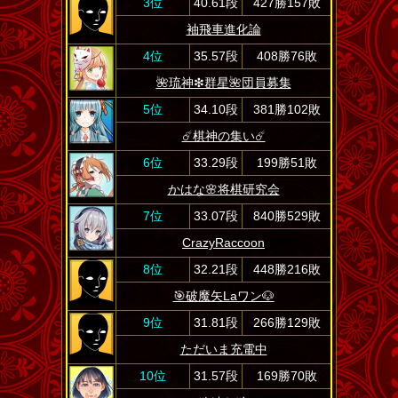
3位
40.61段
427勝157敗
袖飛車進化論
4位
35.57段
408勝76敗
🌺琉神❇群星🌺団員募集
5位
34.10段
381勝102敗
☄️棋神の集い☄️
6位
33.29段
199勝51敗
かはな🌸将棋研究会
7位
33.07段
840勝529敗
CrazyRaccoon
8位
32.21段
448勝216敗
🎯破魔矢Laワン🐶
9位
31.81段
266勝129敗
ただいま充電中
10位
31.57段
169勝70敗