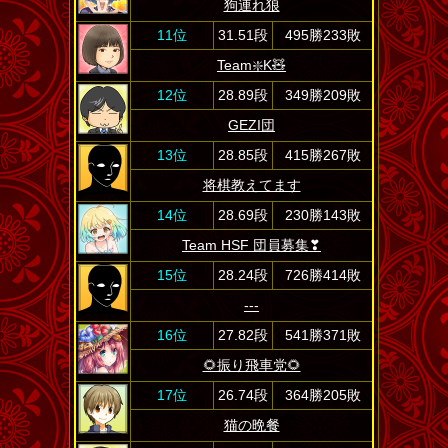
狗連れ狼
11位
31.51段
495勝233敗
Team❇️K🧸
12位
28.89段
349勝209敗
GEZI団
13位
28.85段
415勝267敗
将棋教えてます
14位
28.69段
230勝143敗
Team HSF 団員募集❣
15位
28.24段
726勝414敗
---
16位
27.82段
541勝371敗
🌻振り飛車党🌻
17位
26.74段
364勝205敗
猫の晩餐