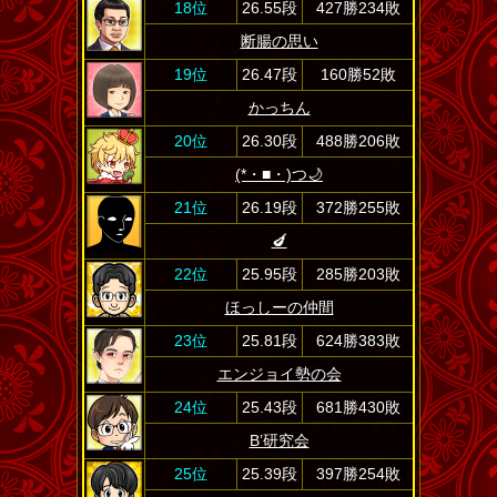
18位
26.55段
427勝234敗
断腸の思い
19位
26.47段
160勝52敗
かっちん
20位
26.30段
488勝206敗
(*・■・)つ🌙
21位
26.19段
372勝255敗
🍆
22位
25.95段
285勝203敗
ほっしーの仲間
23位
25.81段
624勝383敗
エンジョイ勢の会
24位
25.43段
681勝430敗
B’研究会
25位
25.39段
397勝254敗