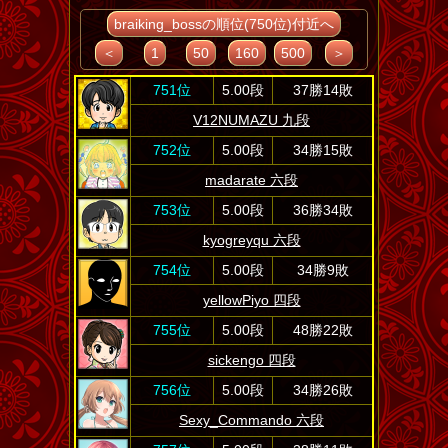
braiking_bossの順位(750位)付近へ
＜
1
50
160
500
＞
751位
5.00段
37勝14敗
V12NUMAZU 九段
752位
5.00段
34勝15敗
madarate 六段
753位
5.00段
36勝34敗
kyogreyqu 六段
754位
5.00段
34勝9敗
yellowPiyo 四段
755位
5.00段
48勝22敗
sickengo 四段
756位
5.00段
34勝26敗
Sexy_Commando 六段