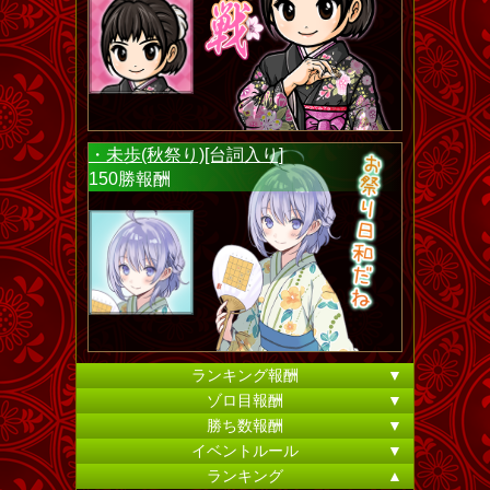
・未歩(秋祭り)[台詞入り]
150勝報酬
ランキング報酬
▼
ゾロ目報酬
▼
勝ち数報酬
▼
イベントルール
▼
ランキング
▲