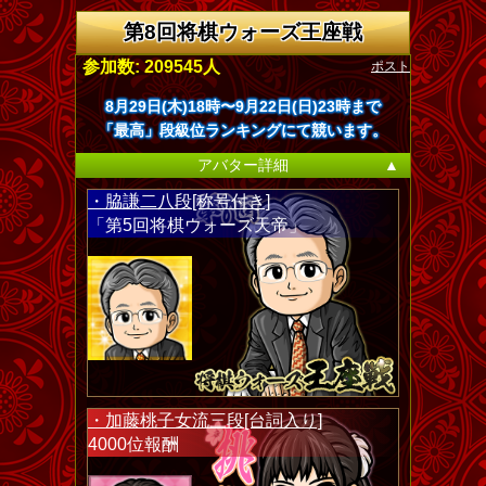
第8回将棋ウォーズ王座戦
ポスト
参加数: 209545人
8月29日(木)18時〜9月22日(日)23時まで
「最高」段級位ランキングにて競います。
アバター詳細
▲
・脇謙二八段[称号付き]
「第5回将棋ウォーズ天帝」
・加藤桃子女流三段[台詞入り]
4000位報酬