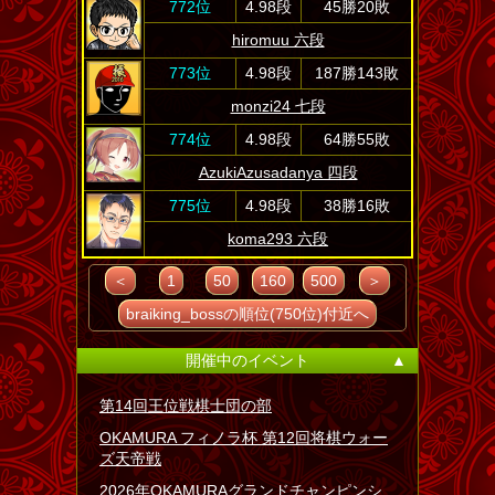
772位
4.98段
45勝20敗
hiromuu 六段
773位
4.98段
187勝143敗
monzi24 七段
774位
4.98段
64勝55敗
AzukiAzusadanya 四段
775位
4.98段
38勝16敗
koma293 六段
＜
1
50
160
500
＞
braiking_bossの順位(750位)付近へ
開催中のイベント
▲
第14回王位戦棋士団の部
OKAMURA フィノラ杯 第12回将棋ウォー
ズ天帝戦
2026年OKAMURAグランドチャンピンシ