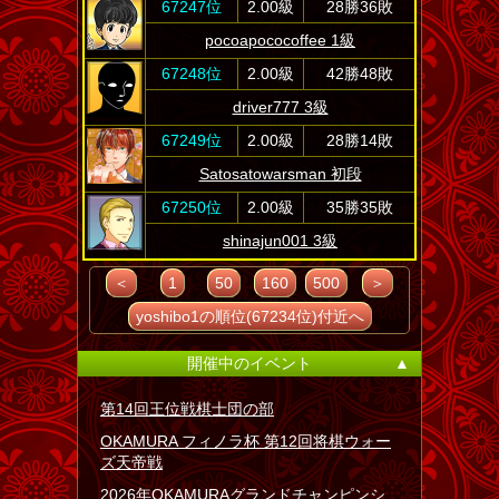
67247位
2.00級
28勝36敗
pocoapococoffee 1級
67248位
2.00級
42勝48敗
driver777 3級
67249位
2.00級
28勝14敗
Satosatowarsman 初段
67250位
2.00級
35勝35敗
shinajun001 3級
＜
1
50
160
500
＞
yoshibo1の順位(67234位)付近へ
開催中のイベント
▲
第14回王位戦棋士団の部
OKAMURA フィノラ杯 第12回将棋ウォー
ズ天帝戦
2026年OKAMURAグランドチャンピンシ