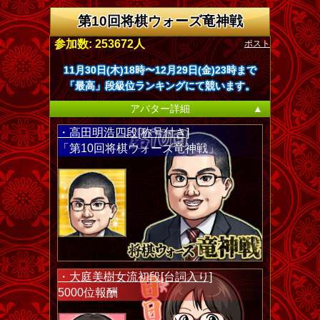
第10回将棋ウォーズ竜神戦
ポスト
参加数: 253672人
11月30日(木)18時〜12月29日(金)23時まで
「最高」段級位ランキングにて競います。
アバター詳細
▲
・高田明浩四段[称号付き]
「第10回将棋ウォーズ竜神戦」
・大庭美樹女流初段[台詞入り]
5000位報酬