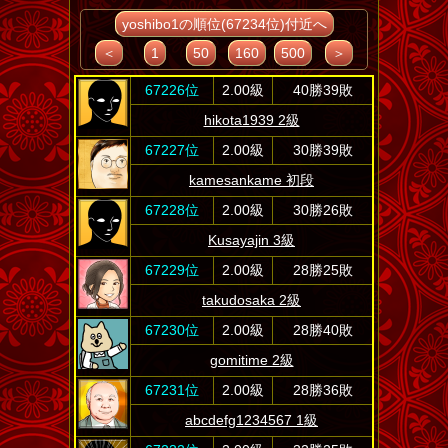
yoshibo1の順位(67234位)付近へ
＜
1
50
160
500
＞
67226位
2.00級
40勝39敗
hikota1939 2級
67227位
2.00級
30勝39敗
kamesankame 初段
67228位
2.00級
30勝26敗
Kusayajin 3級
67229位
2.00級
28勝25敗
takudosaka 2級
67230位
2.00級
28勝40敗
gomitime 2級
67231位
2.00級
28勝36敗
abcdefg1234567 1級