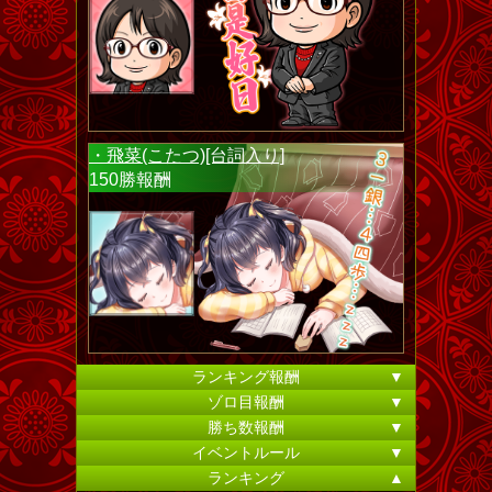
・飛菜(こたつ)[台詞入り]
150勝報酬
ランキング報酬
▼
ゾロ目報酬
▼
勝ち数報酬
▼
イベントルール
▼
ランキング
▲