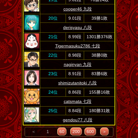
cooper46 九段
20位
9.01段
39勝1敗
derisyasu 八段
21位
8.99段
1301勝376敗
Tigermasuku2786 七段
22位
8.98段
38勝0敗
naginyan 九段
23位
8.91段
83勝6敗
shimizutanitoki 八段
24位
8.86段
155勝16敗
catsmata 七段
25位
8.84段
180勝31敗
gendou77 八段
＜
1
60
200
600
＞