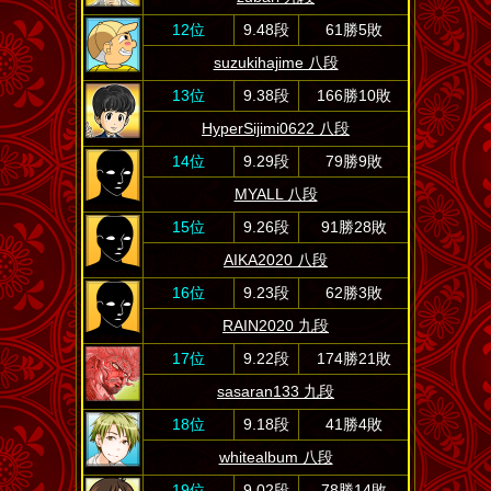
12位
9.48段
61勝5敗
suzukihajime 八段
13位
9.38段
166勝10敗
HyperSijimi0622 八段
14位
9.29段
79勝9敗
MYALL 八段
15位
9.26段
91勝28敗
AIKA2020 八段
16位
9.23段
62勝3敗
RAIN2020 九段
17位
9.22段
174勝21敗
sasaran133 九段
18位
9.18段
41勝4敗
whitealbum 八段
19位
9.02段
78勝14敗