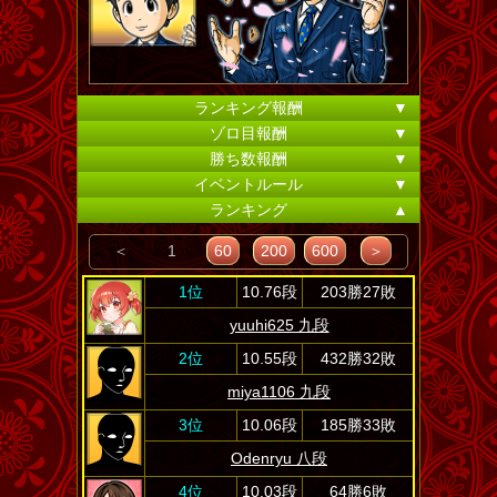
ランキング報酬
▼
ゾロ目報酬
▼
勝ち数報酬
▼
イベントルール
▼
ランキング
▲
＜
1
60
200
600
＞
1位
10.76段
203勝27敗
yuuhi625 九段
2位
10.55段
432勝32敗
miya1106 九段
3位
10.06段
185勝33敗
Odenryu 八段
4位
10.03段
64勝6敗