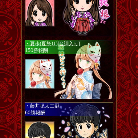
・夏歩(夏祭り)[台詞入り]
150勝報酬
・藤井聡太二冠
60勝報酬