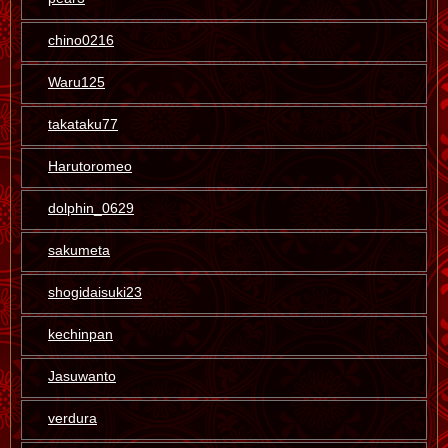
chino0216
Waru125
takataku77
Harutoromeo
dolphin_0629
sakumeta
shogidaisuki23
kechinpan
Jasuwanto
verdura