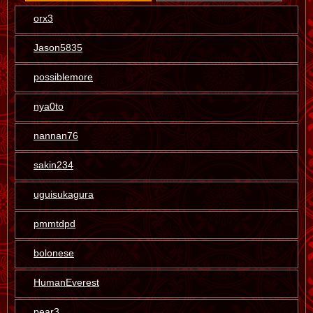
orx3
Jason5835
possiblemore
nya0to
nannan76
sakin234
uguisukagura
pmmtdpd
bolonese
HumanEverest
pear3