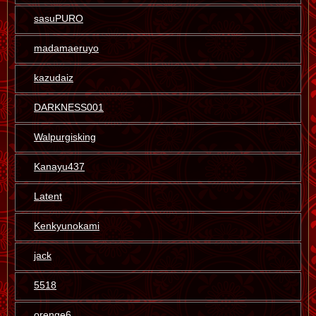
sasuPURO
madamaeruyo
kazudaiz
DARKNESS001
Walpurgisking
Kanayu437
Latent
Kenkyunokami
jack
5518
orenge6