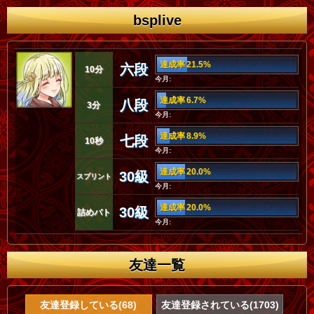
bsplive
達成率 21.5%
六段
10分
今月:
達成率 6.7%
八段
3分
今月:
達成率 8.9%
七段
10秒
今月:
達成率 20.0%
30級
スプリント
今月:
達成率 20.0%
30級
詰めバト
今月:
友達一覧
友達登録している(68)
友達登録されている(1703)