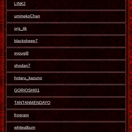
LINK2
uminekoChan
org_itk
blacksheep7
syougi8
shodan7
hotaru_kazuno
GORIOSHI01
TANTANMENDAYO
frogram
whitealbum