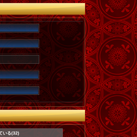
いる(32)