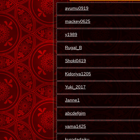
ayumu0919
mackey0625
y1989
Rugal_B
Shoki0419
Kidoriya1205
Yuki_2017
Janne1
abcdefgjm
yama1425
kurodadaiku