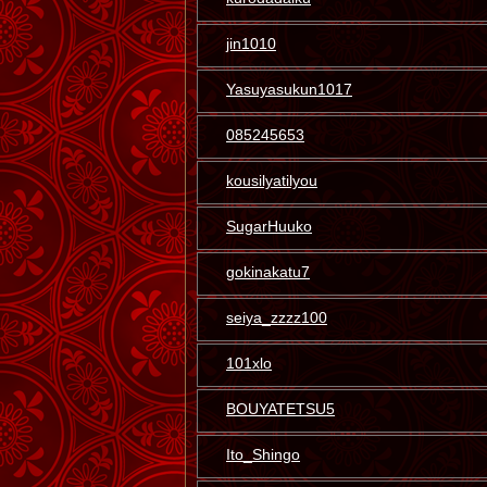
jin1010
Yasuyasukun1017
085245653
kousilyatilyou
SugarHuuko
gokinakatu7
seiya_zzzz100
101xlo
BOUYATETSU5
Ito_Shingo