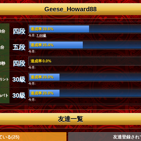
Geese_Howard88
達成率 39.6%
四段
0分
今月:
7.00級
達成率 35.4%
五段
3分
今月:
達成率 0.0%
四段
0秒
今月:
達成率 20.0%
30級
リント
今月:
達成率 20.0%
30級
めバト
今月:
友達一覧
いる(25)
友達登録されて