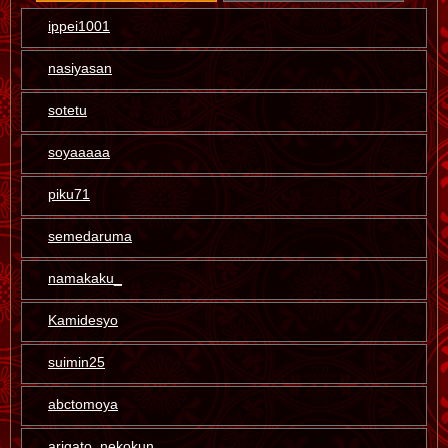
ippei1001
nasiyasan
sotetu
soyaaaaa
piku71
semedaruma
namakaku_
Kamidesyo
suimin25
abctomoya
arigato_nekokun