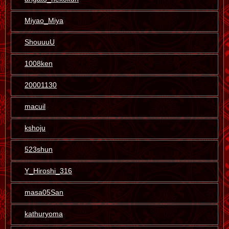
Miyao_Miya
ShouuuU
1008ken
20001130
macuil
kshoju
523shun
Y_Hiroshi_316
masa05San
kathuryoma