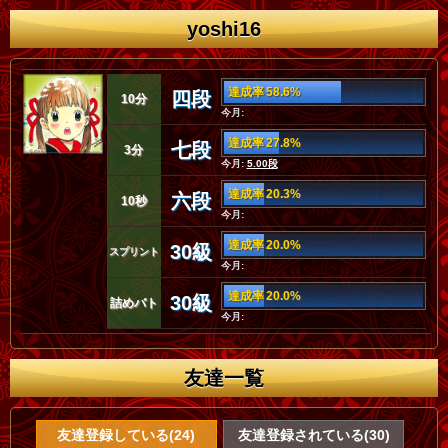
yoshi16
達成率 58.6%
四段
10分
今月:
達成率 27.8%
七段
3分
今月:
5.00段
達成率 20.3%
六段
10秒
今月:
達成率 20.0%
30級
スプリント
今月:
達成率 20.0%
30級
詰めバト
今月:
友達一覧
友達登録している(24)
友達登録されている(30)