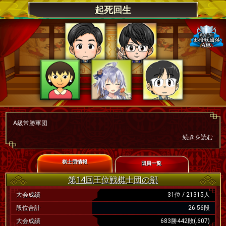
起死回生
A級常勝軍団
続きを読む
棋士団情報
団員一覧
第14回王位戦棋士団の部
大会成績
31位 / 21315人
段位合計
26.56段
大会成績
683勝442敗(.607)