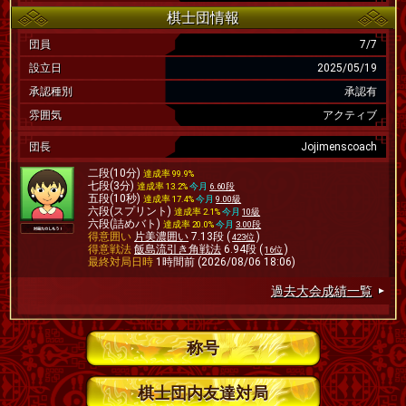
棋士団情報
団員
7/7
設立日
2025/05/19
承認種別
承認有
雰囲気
アクティブ
団長
Jojimenscoach
二段(10分)
達成率 99.9%
七段(3分)
達成率 13.2%
今月
6.60段
五段(10秒)
達成率 17.4%
今月
9.00級
六段(スプリント)
達成率 2.1%
今月
10級
六段(詰めバト)
達成率 20.0%
今月
3.00段
得意囲い
片美濃囲い
7.13段 (
)
423位
得意戦法
飯島流引き角戦法
6.94段 (
)
16位
最終対局日時
1時間前 (2026/08/06 18:06)
過去大会成績一覧
称号
棋士団内友達対局