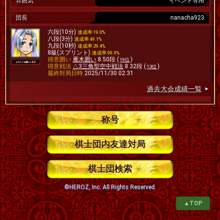
雰囲気
イベント専用
団長
nanacha923
六段(10分)
達成率 19.0%
八段(3分)
達成率 49.1%
九段(10秒)
達成率 29.4%
8級(スプリント)
達成率 99.9%
得意囲い
雁木囲い
8.50段 (
)
19位
得意戦法
△3三角型空中戦法
8.32段 (
)
13位
最終対局日時
2025/11/30 02:31
過去大会成績一覧
称号
棋士団内友達対局
棋士団検索
©HEROZ, Inc. All Rights Reserved.
▲TOP