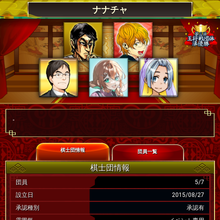
ナナチャ
-
棋士団情報
団員一覧
棋士団情報
団員
5/7
設立日
2015/08/27
承認種別
承認有