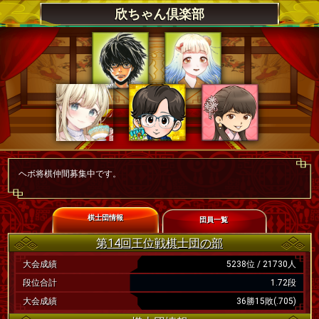
欣ちゃん倶楽部
ヘボ将棋仲間募集中です。
棋士団情報
団員一覧
第14回王位戦棋士団の部
大会成績
5238位 / 21730人
段位合計
1.72段
大会成績
36勝15敗(.705)