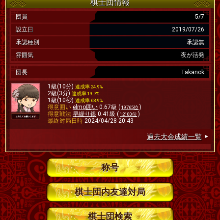
棋士団情報
団員
5/7
設立日
2019/07/26
承認種別
承認無
雰囲気
夜が活発
団長
Takanok
1級(10分)
達成率 24.9%
2級(3分)
達成率 19.7%
1級(10秒)
達成率 63.9%
得意囲い
elmo囲い
0.67級 (
)
19765位
得意戦法
早繰り銀
0.41級 (
)
12100位
最終対局日時
2024/04/28 20:43
過去大会成績一覧
称号
棋士団内友達対局
棋士団検索