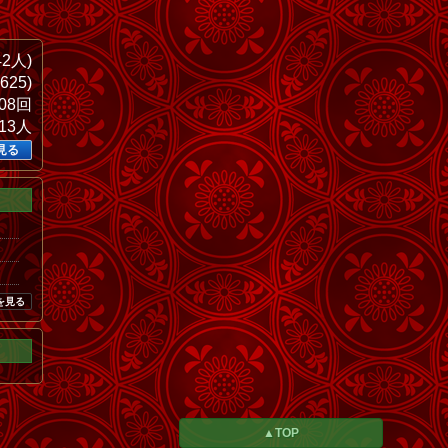
42人)
625)
908回
013人
見る
を見る
▲TOP