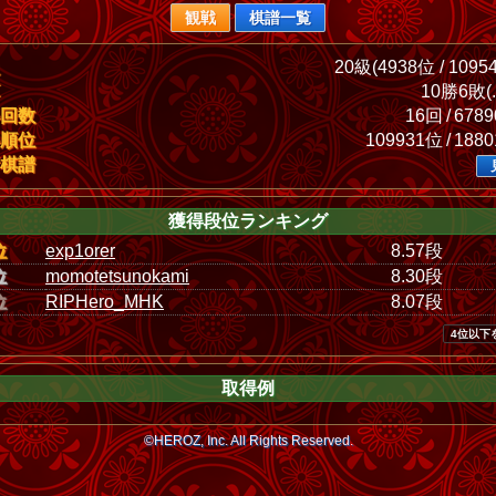
観戦
棋譜一覧
20級(4938位 / 1095
10勝6敗(.
回数
16回 / 678
順位
109931位 / 188
棋譜
獲得段位ランキング
位
exp1orer
8.57段
位
momotetsunokami
8.30段
位
RIPHero_MHK
8.07段
4位以下
取得例
©HEROZ, Inc. All Rights Reserved.