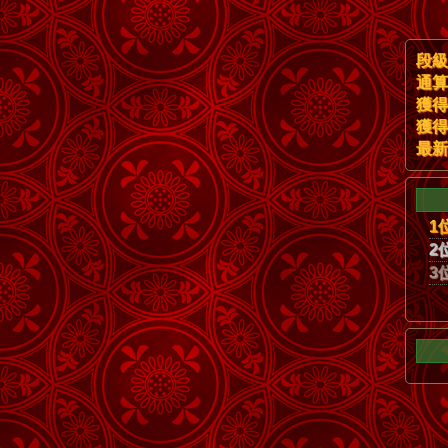
段級
通算
獲得
獲得
最新
1
2
3