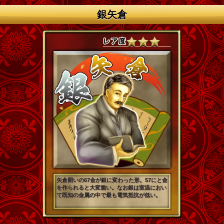
銀矢倉
矢倉囲いの67金が銀に変わった形。57にと金
を作られると大変脆い。なお銀は室温におい
て既知の金属の中で最も電気抵抗が低い。