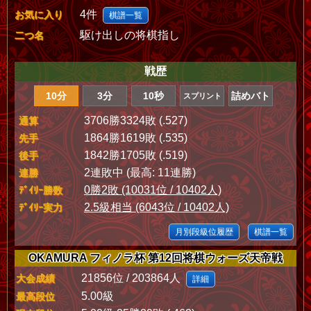
4件
お気に入り
棋譜一覧
駆け出しの将棋指し
二つ名
戦歴
10分
3分
10秒
詰めバト
スプリント
3706勝3324敗 (.527)
通算
1864勝1619敗 (.535)
先手
1842勝1705敗 (.519)
後手
2連敗中 (最高: 11連勝)
連勝
0勝2敗 (10031位 / 10402人)
ﾃﾞｲﾘｰ勝数
2.5級相当 (6043位 / 10402人)
ﾃﾞｲﾘｰ実力
月別段級位履歴
棋譜一覧
OKAMURA フィノラ杯 第12回将棋ウォーズ天帝戦
21856位 / 203864人
大会成績
詳細
5.00級
最高段位