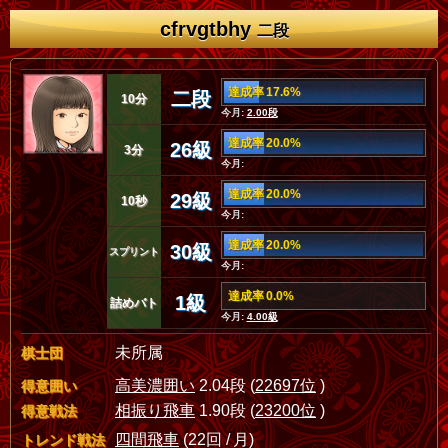
cfrvgtbhy
二段
達成率 17.6%
二段
10分
今月:
2.00段
達成率 20.0%
26級
3分
今月:
達成率 20.0%
29級
10秒
今月:
達成率 20.0%
30級
スプリント
今月:
達成率 0.0%
1級
詰めバト
今月:
4.00級
未所属
棋士団
高美濃囲い
2.04段 (
22697位
)
得意囲い
相振り飛車
1.90段 (
23200位
)
得意戦法
四間飛車
(22回 / 月)
トレンド戦法