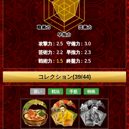
攻撃力 :
2.5
守備力 :
3.0
芸術力 :
2.2
早指力 :
2.3
戦術力 :
1.5
終盤力 :
2.5
コレクション(39/44)
囲い
戦法
手筋
特殊