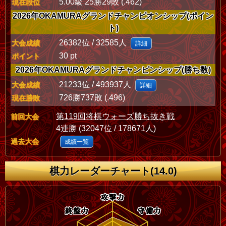
5.00級 25勝29敗 (.462)
現在段位
2026年OKAMURAグランドチャンピオンシップ(ポイン
ト)
26382位 / 32585人
大会成績
詳細
30 pt
ポイント
2026年OKAMURAグランドチャンピンシップ(勝ち数)
21233位 / 493937人
大会成績
詳細
726勝737敗 (.496)
現在勝敗
第119回将棋ウォーズ勝ち抜き戦
前回大会
4連勝 (32047位 / 178671人)
過去大会
成績一覧
棋力レーダーチャート(14.0)