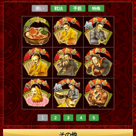
囲い
戦法
手筋
特殊
1
2
3
4
5
その他