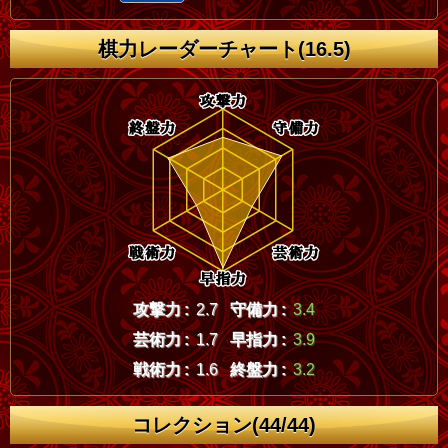
棋力レーダーチャート(16.5)
攻撃力 :
2.7
守備力 :
3.4
芸術力 :
1.7
早指力 :
3.9
戦術力 :
1.6
終盤力 :
3.2
コレクション(44/44)