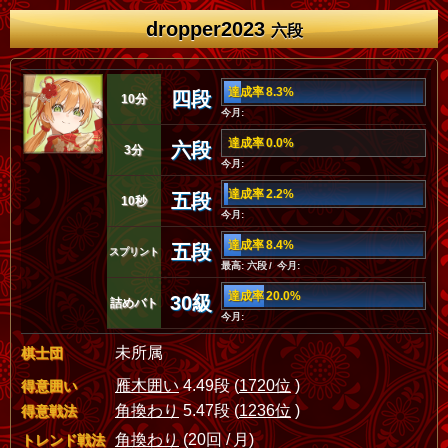
dropper2023
六段
達成率 8.3%
四段
10分
今月:
達成率 0.0%
六段
3分
今月:
達成率 2.2%
五段
10秒
今月:
達成率 8.4%
五段
スプリント
最高: 六段 / 今月:
達成率 20.0%
30級
詰めバト
今月:
未所属
棋士団
雁木囲い
4.49段 (
1720位
)
得意囲い
角換わり
5.47段 (
1236位
)
得意戦法
角換わり
(20回 / 月)
トレンド戦法