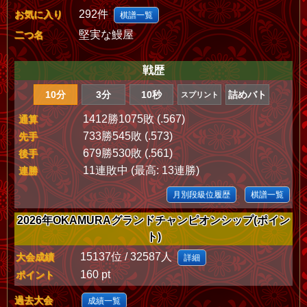
292件
お気に入り
棋譜一覧
堅実な鰻屋
二つ名
戦歴
10分
3分
10秒
詰めバト
スプリント
1412勝1075敗 (.567)
通算
733勝545敗 (.573)
先手
679勝530敗 (.561)
後手
11連敗中 (最高: 13連勝)
連勝
月別段級位履歴
棋譜一覧
2026年OKAMURAグランドチャンピオンシップ(ポイン
ト)
15137位 / 32587人
大会成績
詳細
160 pt
ポイント
過去大会
成績一覧