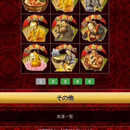
1
2
3
4
5
その他
友達一覧