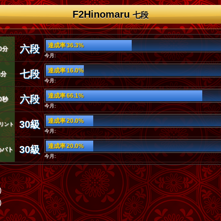
F2Hinomaru
七段
達成率 36.3%
六段
0分
今月:
達成率 16.0%
七段
3分
今月:
達成率 66.1%
六段
0秒
今月:
達成率 20.0%
30級
リント
今月:
達成率 20.0%
30級
めバト
今月:
)
)