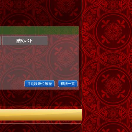
詰めバト
月別段級位履歴
棋譜一覧