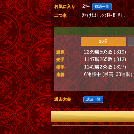
2件
お気に入り
棋譜一覧
駆け出しの将棋指し
二つ名
10分
2289勝503敗 (.819)
通算
1147勝265敗 (.812)
先手
1142勝238敗 (.827)
後手
6連勝中 (最高: 33連勝)
連勝
過去大会
成績一覧