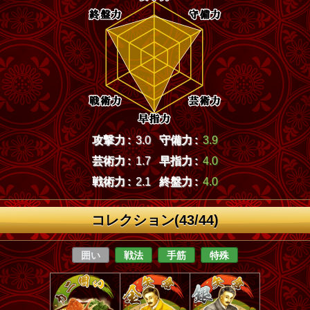
攻撃力 :
3.0
守備力 :
3.9
芸術力 :
1.7
早指力 :
4.0
戦術力 :
2.1
終盤力 :
4.0
コレクション(43/44)
囲い
戦法
手筋
特殊