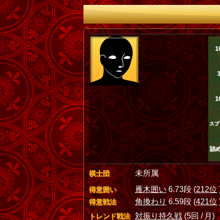
1
1
スプ
詰
未所属
棋士団
雁木囲い
6.73段 (
212位
得意囲い
角換わり
6.59段 (
421位
得意戦法
対振り持久戦
(5回 / 月)
トレンド戦法