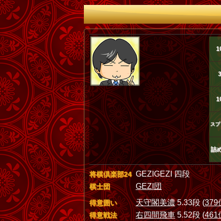
1
1
スプ
詰
GEZIGEZI 四段
将棋倶楽部24
GEZI団
棋士団
天守閣美濃
5.33段 (
379
得意囲い
右四間飛車
5.52段 (
461
得意戦法