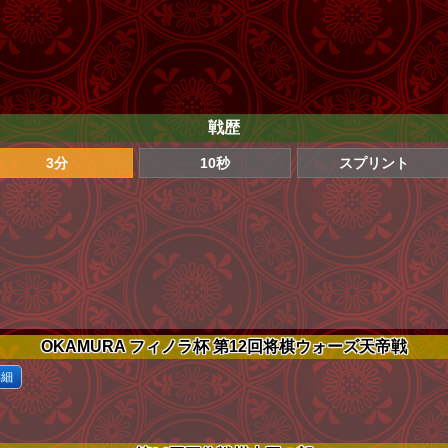
戦歴
3分
10秒
スプリント
OKAMURA フィノラ杯 第12回将棋ウォーズ天帝戦
詳細