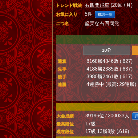
右四間飛車
(20回 / 月)
トレンド戦法
5件
お気に入り
棋譜一覧
堅実な右四間党
二つ名
10分
8168勝4846敗 (.627)
通算
4188勝2385敗 (.637)
先手
3980勝2461敗 (.617)
後手
4連勝中 (最高: 29連勝)
連勝
39196位 / 200033人
大会成績
17級
最高段位
17級 13勝8敗 (.619)
現在段位