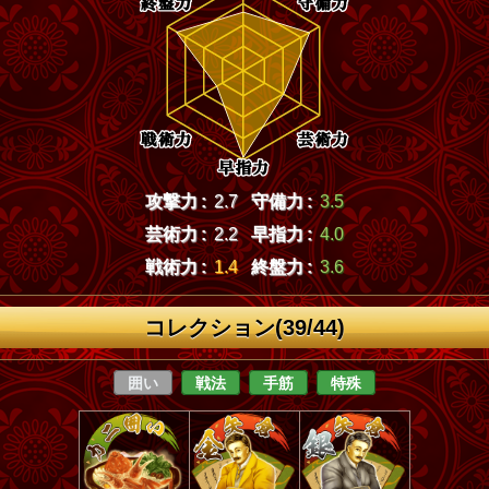
攻撃力 :
2.7
守備力 :
3.5
芸術力 :
2.2
早指力 :
4.0
戦術力 :
1.4
終盤力 :
3.6
コレクション(39/44)
囲い
戦法
手筋
特殊