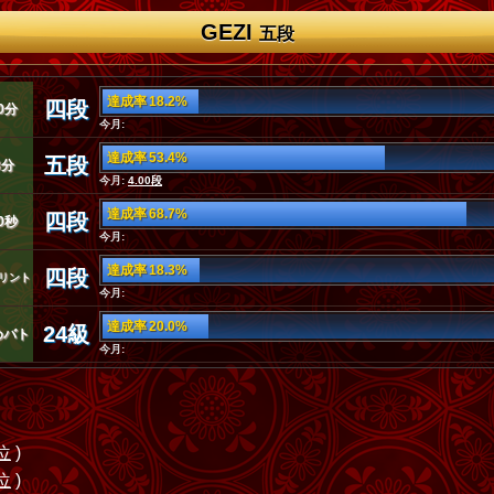
GEZI
五段
達成率 18.2%
四段
0分
今月:
達成率 53.4%
五段
3分
今月:
4.00段
達成率 68.7%
四段
0秒
今月:
達成率 18.3%
四段
リント
今月:
達成率 20.0%
24級
めバト
今月:
位
)
位
)