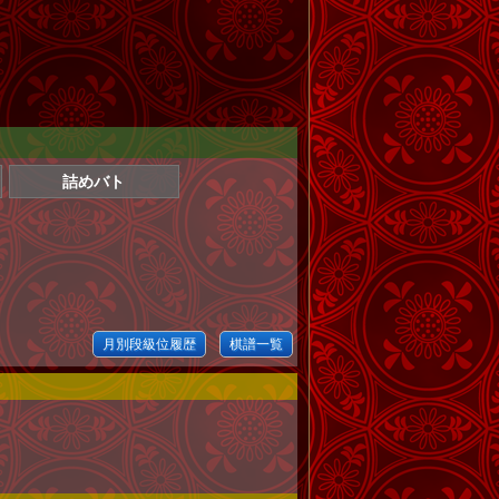
詰めバト
月別段級位履歴
棋譜一覧