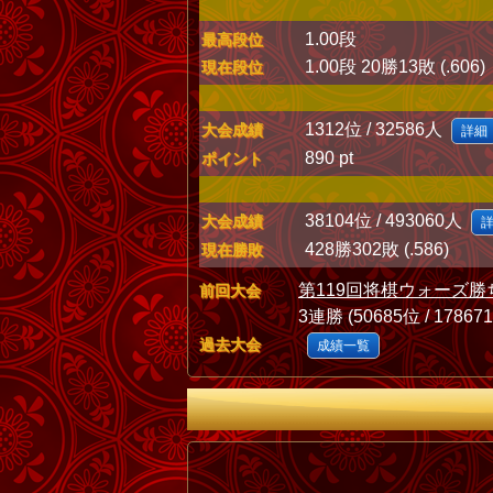
1.00段
最高段位
1.00段 20勝13敗 (.606)
現在段位
1312位 / 32586人
大会成績
詳細
890 pt
ポイント
38104位 / 493060人
大会成績
428勝302敗 (.586)
現在勝敗
第119回将棋ウォーズ勝
前回大会
3連勝 (50685位 / 17867
過去大会
成績一覧