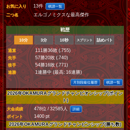
13件
お気に入り
棋譜一覧
エルゴノミクスな最高傑作
二つ名
戦歴
10分
3分
10秒
詰めバト
スプリント
111勝36敗 (.755)
通算
57勝20敗 (.740)
先手
54勝16敗 (.771)
後手
1連勝中 (最高: 16連勝)
連勝
月別段級位履歴
棋譜一覧
2026年OKAMURAグランドチャンピオンシップ(ポイン
ト)
478位 / 32585人
大会成績
詳細
1400 pt
ポイント
2026年OKAMURAグランドチャンピンシップ(勝ち数)