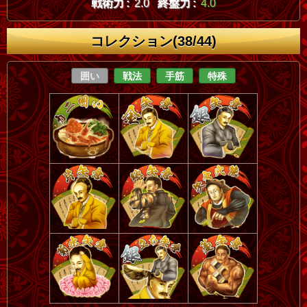
戦術力 :
2.0
終盤力 :
4.0
コレクション(38/44)
囲い
戦法
手筋
特殊