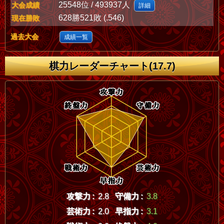
25548位 / 493937人
大会成績
詳細
628勝521敗 (.546)
現在勝敗
過去大会
成績一覧
棋力レーダーチャート(17.7)
攻撃力 :
2.8
守備力 :
3.8
芸術力 :
2.0
早指力 :
3.1