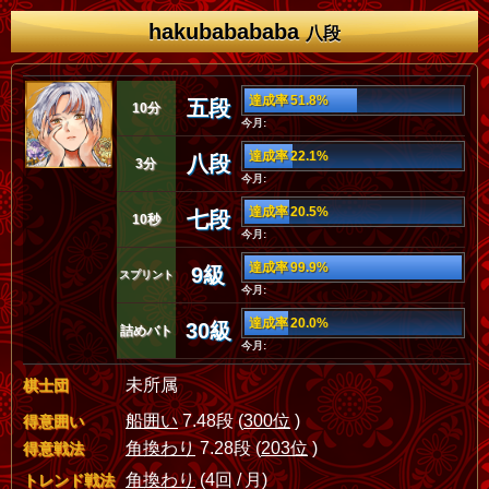
hakubabababa
八段
達成率 51.8%
五段
10分
今月:
達成率 22.1%
八段
3分
今月:
達成率 20.5%
七段
10秒
今月:
達成率 99.9%
9級
スプリント
今月:
達成率 20.0%
30級
詰めバト
今月:
未所属
棋士団
船囲い
7.48段 (
300位
)
得意囲い
角換わり
7.28段 (
203位
)
得意戦法
角換わり
(4回 / 月)
トレンド戦法