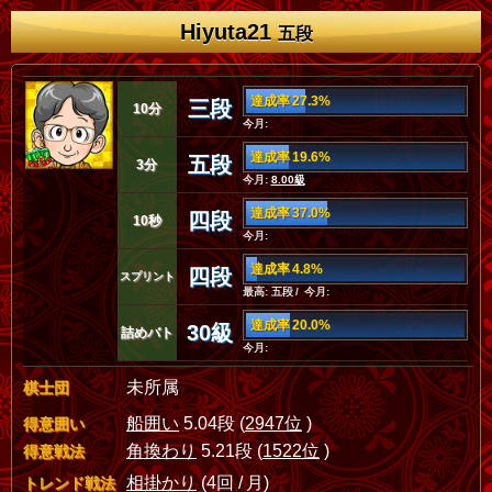
Hiyuta21
五段
達成率 27.3%
三段
10分
今月:
達成率 19.6%
五段
3分
今月:
8.00級
達成率 37.0%
四段
10秒
今月:
達成率 4.8%
四段
スプリント
最高: 五段 / 今月:
達成率 20.0%
30級
詰めバト
今月:
未所属
棋士団
船囲い
5.04段 (
2947位
)
得意囲い
角換わり
5.21段 (
1522位
)
得意戦法
相掛かり
(4回 / 月)
トレンド戦法