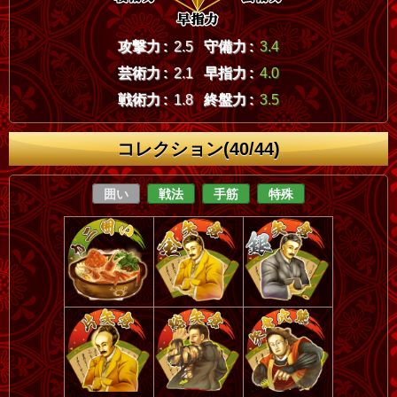
攻撃力 :
2.5
守備力 :
3.4
芸術力 :
2.1
早指力 :
4.0
戦術力 :
1.8
終盤力 :
3.5
コレクション(40/44)
囲い
戦法
手筋
特殊