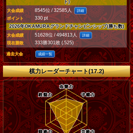
ト)
8545位 / 32585人
大会成績
詳細
330 pt
ポイント
2026年OKAMURAグランドチャンピンシップ(勝ち数)
51628位 / 494813人
大会成績
詳細
333勝301敗 (.525)
現在勝敗
過去大会
成績一覧
棋力レーダーチャート(17.2)