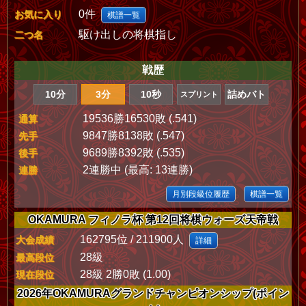
0件
お気に入り
棋譜一覧
駆け出しの将棋指し
二つ名
戦歴
10分
3分
10秒
詰めバト
スプリント
19536勝16530敗 (.541)
通算
9847勝8138敗 (.547)
先手
9689勝8392敗 (.535)
後手
2連勝中 (最高: 13連勝)
連勝
月別段級位履歴
棋譜一覧
OKAMURA フィノラ杯 第12回将棋ウォーズ天帝戦
162795位 / 211900人
大会成績
詳細
28級
最高段位
28級 2勝0敗 (1.00)
現在段位
2026年OKAMURAグランドチャンピオンシップ(ポイン