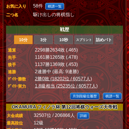
58件
お気に入り
棋譜一覧
駆け出しの将棋指し
二つ名
戦歴
10分
3分
10秒
詰めバト
スプリント
2298勝2634敗 (.465)
通算
1161勝1265敗 (.478)
先手
1137勝1369敗 (.453)
後手
2連勝中 (最高: 9連勝)
連勝
2勝0敗 (18202位 / 60577人)
ﾃﾞｲﾘｰ勝数
1.8級相当 (25235位 / 60577人)
ﾃﾞｲﾘｰ実力
月別段級位履歴
棋譜一覧
OKAMURA フィノラ杯 第12回将棋ウォーズ天帝戦
32507位 / 206866人
大会成績
詳細
12級
最高段位