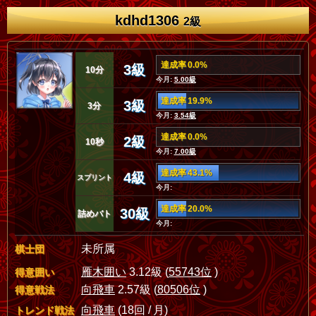
kdhd1306
2級
達成率 0.0%
3級
10分
今月:
5.00級
達成率 19.9%
3級
3分
今月:
3.54級
達成率 0.0%
2級
10秒
今月:
7.00級
達成率 43.1%
4級
スプリント
今月:
達成率 20.0%
30級
詰めバト
今月:
未所属
棋士団
雁木囲い
3.12級 (
55743位
)
得意囲い
向飛車
2.57級 (
80506位
)
得意戦法
向飛車
(18回 / 月)
トレンド戦法