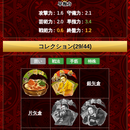
攻撃力 :
1.6
守備力 :
2.1
芸術力 :
2.0
早指力 :
3.4
戦術力 :
0.6
終盤力 :
1.2
コレクション(29/44)
囲い
戦法
手筋
特殊
銀矢倉
片矢倉