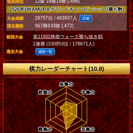
12級 18勝19敗 (.486)
現在段位
2026年OKAMURAグランドチャンピンシップ(勝ち数)
28757位 / 493937人
大会成績
詳細
567勝633敗 (.472)
現在勝敗
第119回将棋ウォーズ勝ち抜き戦
前回大会
2連勝 (100953位 / 178671人)
過去大会
成績一覧
棋力レーダーチャート(10.8)