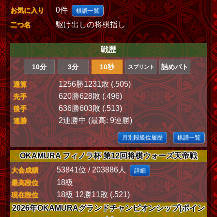
0件
お気に入り
棋譜一覧
駆け出しの将棋指し
二つ名
戦歴
10分
3分
10秒
詰めバト
スプリント
1256勝1231敗 (.505)
通算
620勝628敗 (.496)
先手
636勝603敗 (.513)
後手
2連勝中 (最高: 9連勝)
連勝
月別段級位履歴
棋譜一覧
OKAMURA フィノラ杯 第12回将棋ウォーズ天帝戦
53841位 / 203886人
大会成績
詳細
18級
最高段位
18級 12勝11敗 (.521)
現在段位
2026年OKAMURAグランドチャンピオンシップ(ポイン