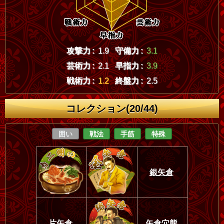
攻撃力 :
1.9
守備力 :
3.1
芸術力 :
2.1
早指力 :
3.9
戦術力 :
1.2
終盤力 :
2.5
コレクション(20/44)
囲い
戦法
手筋
特殊
銀矢倉
片矢倉
矢倉穴熊