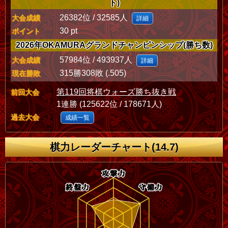
ト)
26382位 / 32585人
大会成績
詳細
30 pt
ポイント
2026年OKAMURAグランドチャンピンシップ(勝ち数)
57984位 / 493937人
大会成績
詳細
315勝308敗 (.505)
現在勝敗
第119回将棋ウォーズ勝ち抜き戦
前回大会
1連勝 (125622位 / 178671人)
過去大会
成績一覧
棋力レーダーチャート(14.7)