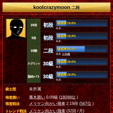
koolcrazymoon
二段
達成率 19.8%
初段
10分
今月:
達成率 18.9%
初段
3分
今月:
達成率 56.4%
二段
10秒
今月:
2.55段
達成率 20.0%
30級
スプリント
今月:
達成率 20.0%
30級
詰めバト
今月:
未所属
棋士団
雁木囲い
0.09級 (
18098位
)
得意囲い
メリケン向かい飛車
2.19段 (
567位
)
得意戦法
メリケン向かい飛車
(32回 / 月)
トレンド戦法