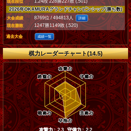
1.24段 228勝227敗 (.501)
現在段位
2026年OKAMURAグランドチャンピンシップ(勝ち数)
8769位 / 494813人
大会成績
詳細
1247勝1149敗 (.520)
現在勝敗
過去大会
成績一覧
棋力レーダーチャート(14.5)
攻撃力 :
2.3
守備力 :
2.2