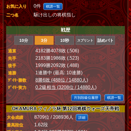
0件
お気に入り
棋譜一覧
駆け出しの将棋指し
二つ名
戦歴
10分
3分
10秒
詰めバト
スプリント
4182勝4078敗 (.506)
通算
2183勝1986敗 (.523)
先手
1999勝2092敗 (.488)
後手
1連勝中 (最高: 10連勝)
連勝
8勝6敗 (488位 / 14880人)
ﾃﾞｲﾘｰ勝数
0.2級相当 (3208位 / 14880人)
ﾃﾞｲﾘｰ実力
月別段級位履歴
棋譜一覧
OKAMURA フィノラ杯 第12回将棋ウォーズ天帝戦
8709位 / 208936人
大会成績
詳細
1.62段
最高段位