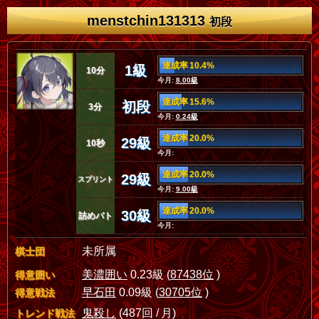
menstchin131313
初段
達成率 10.4%
1級
10分
今月:
8.00級
達成率 15.6%
初段
3分
今月:
0.24級
達成率 20.0%
29級
10秒
今月:
達成率 20.0%
29級
スプリント
今月:
9.00級
達成率 20.0%
30級
詰めバト
今月:
未所属
棋士団
美濃囲い
0.23級 (
87438位
)
得意囲い
早石田
0.09級 (
30705位
)
得意戦法
鬼殺し
(487回 / 月)
トレンド戦法