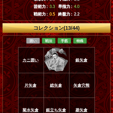
芸術力 :
3.3
早指力 :
4.0
戦術力 :
0.5
終盤力 :
2.2
コレクション(13/44)
囲い
戦法
手筋
特殊
カニ囲い
銀矢倉
片矢倉
総矢倉
矢倉穴熊
菊水矢倉
銀立ち矢倉
菱矢倉