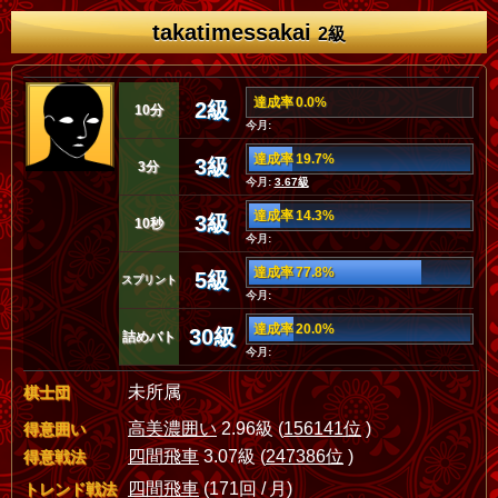
takatimessakai
2級
達成率 0.0%
2級
10分
今月:
達成率 19.7%
3級
3分
今月:
3.67級
達成率 14.3%
3級
10秒
今月:
達成率 77.8%
5級
スプリント
今月:
達成率 20.0%
30級
詰めバト
今月:
未所属
棋士団
高美濃囲い
2.96級 (
156141位
)
得意囲い
四間飛車
3.07級 (
247386位
)
得意戦法
四間飛車
(171回 / 月)
トレンド戦法