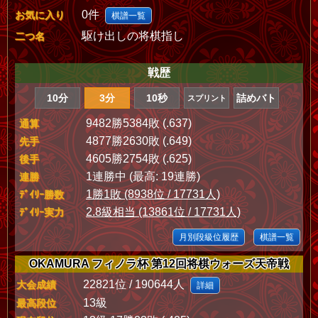
0件
お気に入り
棋譜一覧
駆け出しの将棋指し
二つ名
戦歴
10分
3分
10秒
詰めバト
スプリント
9482勝5384敗 (.637)
通算
4877勝2630敗 (.649)
先手
4605勝2754敗 (.625)
後手
1連勝中 (最高: 19連勝)
連勝
1勝1敗 (8938位 / 17731人)
ﾃﾞｲﾘｰ勝数
2.8級相当 (13861位 / 17731人)
ﾃﾞｲﾘｰ実力
月別段級位履歴
棋譜一覧
OKAMURA フィノラ杯 第12回将棋ウォーズ天帝戦
22821位 / 190644人
大会成績
詳細
13級
最高段位