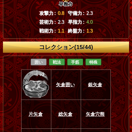
攻撃力 :
0.8
守備力 :
2.3
芸術力 :
2.3
早指力 :
4.0
戦術力 :
1.1
終盤力 :
1.3
コレクション(15/44)
囲い
戦法
手筋
特殊
矢倉囲い
銀矢倉
片矢倉
総矢倉
矢倉穴熊