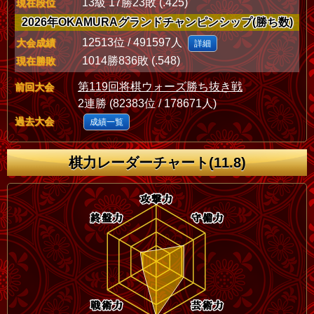
13級 17勝23敗 (.425)
現在段位
2026年OKAMURAグランドチャンピンシップ(勝ち数)
12513位 / 491597人
大会成績
詳細
1014勝836敗 (.548)
現在勝敗
第119回将棋ウォーズ勝ち抜き戦
前回大会
2連勝 (82383位 / 178671人)
過去大会
成績一覧
棋力レーダーチャート(11.8)