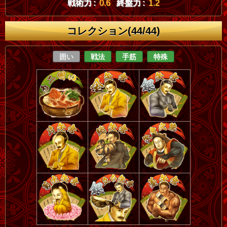
戦術力 :
0.6
終盤力 :
1.2
コレクション(44/44)
囲い
戦法
手筋
特殊