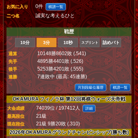
0件
お気に入り
棋譜一覧
誠実な考えるひと
二つ名
戦歴
10分
3分
10秒
詰めバト
スプリント
10148勝8602敗 (.541)
通算
4895勝4401敗 (.526)
先手
5253勝4201敗 (.555)
後手
7連敗中 (最高: 45連勝)
連勝
月別段級位履歴
棋譜一覧
OKAMURA フィノラ杯 第12回将棋ウォーズ天帝戦
74039位 / 197412人
大会成績
詳細
21級
最高段位
21級 9勝20敗 (.310)
現在段位
2026年OKAMURAグランドチャンピンシップ(勝ち数)