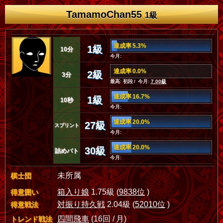
TamamoChan55
1級
達成率 5.3%
1級
10分
今月:
達成率 0.0%
2級
3分
最高: 初段 / 今月:
7.00級
達成率 16.7%
1級
10秒
今月:
達成率 20.0%
27級
スプリント
今月:
達成率 20.0%
30級
詰めバト
今月:
未所属
棋士団
箱入り娘
1.75級 (
9838位
)
得意囲い
対振り持久戦
2.04級 (
52010位
)
得意戦法
四間飛車
(16回 / 月)
トレンド戦法