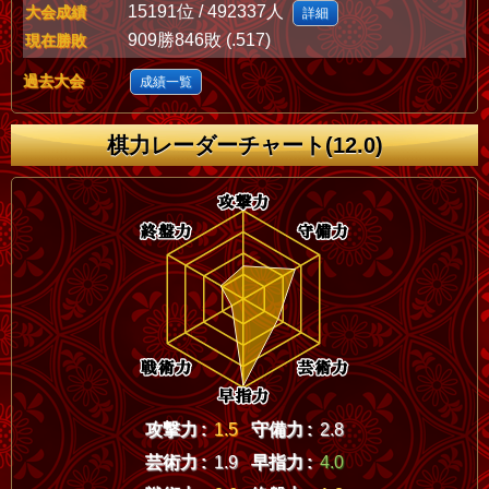
15191位 / 492337人
大会成績
詳細
909勝846敗 (.517)
現在勝敗
過去大会
成績一覧
棋力レーダーチャート(12.0)
攻撃力 :
1.5
守備力 :
2.8
芸術力 :
1.9
早指力 :
4.0