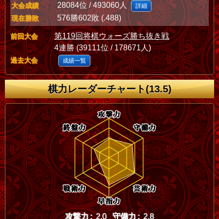
28084位 / 493060人
大会成績
詳細
576勝602敗 (.488)
現在勝敗
第119回将棋ウォーズ勝ち抜き戦
前回大会
4連勝 (39111位 / 178671人)
過去大会
成績一覧
棋力レーダーチャート(13.5)
攻撃力 :
2.0
守備力 :
2.8