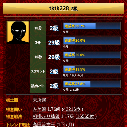
tktk228
2級
達成率 56.7%
2級
10分
今月:
達成率 20.0%
29級
3分
今月:
達成率 20.0%
29級
10秒
今月:
達成率 19.5%
2級
スプリント
最高: 1級 / 今月:
達成率 47.8%
2級
詰めバト
今月:
1.41級
未所属
棋士団
左美濃
1.76級 (
42216位
)
得意囲い
相掛かり棒銀
1.17級 (
16565位
)
得意戦法
高田流左玉
(1回 / 月)
トレンド戦法