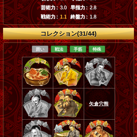
芸術力 :
3.0
早指力 :
2.8
戦術力 :
1.1
終盤力 :
1.8
コレクション(31/44)
囲い
戦法
手筋
特殊
矢倉穴熊