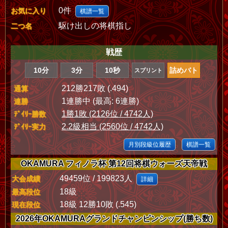
0件
お気に入り
棋譜一覧
駆け出しの将棋指し
二つ名
戦歴
10分
3分
10秒
詰めバト
スプリント
212勝217敗 (.494)
通算
1連勝中 (最高: 6連勝)
連勝
1勝1敗 (2126位 / 4742人)
ﾃﾞｲﾘｰ勝数
2.2級相当 (2560位 / 4742人)
ﾃﾞｲﾘｰ実力
月別段級位履歴
棋譜一覧
OKAMURA フィノラ杯 第12回将棋ウォーズ天帝戦
49459位 / 199823人
大会成績
詳細
18級
最高段位
18級 12勝10敗 (.545)
現在段位
2026年OKAMURAグランドチャンピンシップ(勝ち数)