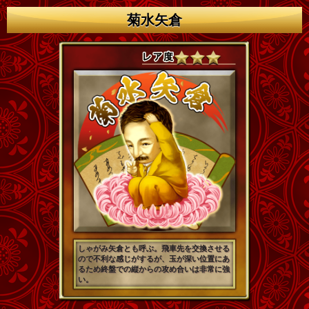
菊水矢倉
しゃがみ矢倉とも呼ぶ。飛車先を交換させる
ので不利な感じがするが、玉が深い位置にあ
るため終盤での縦からの攻め合いは非常に強
い。