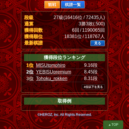
観戦
棋譜一覧
段級
27級(16416位 / 72435人)
通算
3勝3敗(.500)
獲得回数
6回 / 1190065回
獲得順位
18381位 / 118767人
最新棋譜
見る
獲得段位ランキング
1位
MISUtomohiro
9.16段
2位
YEBISUpremium
8.45段
3位
Tohoku_rokken
8.31段
4位以下を見る
取得例
©HEROZ, Inc. All Rights Reserved.
▲TOP