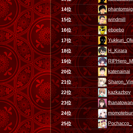
phantomsig
14位
windmill
15位
eboebo
16位
Yukkuri_O
17位
H_Kirara
18位
RIPHero_
19位
katenainai
20位
Sharon_Vin
21位
kazkazboy
22位
fhanatowan
23位
momotetsu
24位
Pochacco_
25位