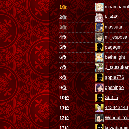
moamoanot
1位
tas449
2位
massuan
3位
mi_esposa
4位
pagagm
5位
bethelight
6位
1_tsutsuka
7位
apple776
8位
opshingo
9位
Suit_5
10位
443443443
11位
Without_Yo
12位
kuwabaraji
13位