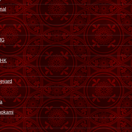
nal
MG
MHK
eyard
a
nokami