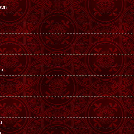
ami
na
u
n