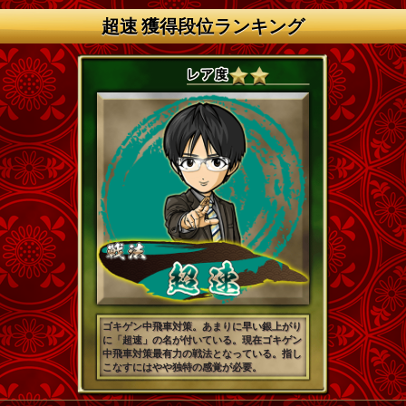
超速 獲得段位ランキング
ゴキゲン中飛車対策。あまりに早い銀上がり
に「超速」の名が付いている。現在ゴキゲン
中飛車対策最有力の戦法となっている。指し
こなすにはやや独特の感覚が必要。