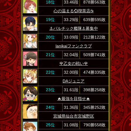
18位
33.46段
878勝563敗
心の温まる💞喫茶店☕
19位
33.29段
639勝595敗
⚓️バルチック艦隊⚓️募集中
20位
33.09段
212勝122敗
lanikaiファンクラブ
21位
32.04段
509勝741敗
🌹乙女の戦い🌹
22位
32.00段
474勝335敗
DAジュニア
23位
31.61段
398勝258敗
🔥最強を目指せ🔥
24位
31.36段
345勝252敗
宮城県仙台市宮城野区
25位
31.08段
790勝558敗