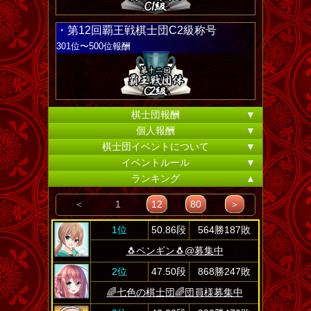
・第12回覇王戦棋士団C2級称号
301位〜500位報酬
棋士団報酬
▼
個人報酬
▼
棋士団イベントについて
▼
イベントルール
▼
ランキング
▲
＜
1
12
80
＞
1位
50.86段
564勝187敗
🐧ペンギン🐧@募集中
2位
47.50段
868勝247敗
🌈七色の棋士団🌈団員様募集中