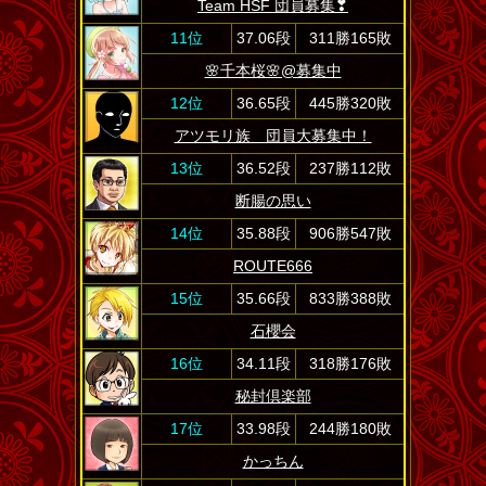
Team HSF 団員募集❣
11位
37.06段
311勝165敗
🌸千本桜🌸@募集中
12位
36.65段
445勝320敗
アツモリ族 団員大募集中！
13位
36.52段
237勝112敗
断腸の思い
14位
35.88段
906勝547敗
ROUTE666
15位
35.66段
833勝388敗
石櫻会
16位
34.11段
318勝176敗
秘封倶楽部
17位
33.98段
244勝180敗
かっちん