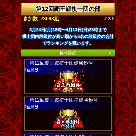
第12回覇王戦棋士団の部
ポスト
参加数: 23063組
3月24日(月)18時〜4月13日(日)23時まで
棋士団内段級位が高い順から5名の段級位の合計
でランキングを競います。
称号詳細
▲
・第12回覇王戦棋士団優勝称号
1位報酬
・第12回覇王戦棋士団準優勝称号
2位報酬