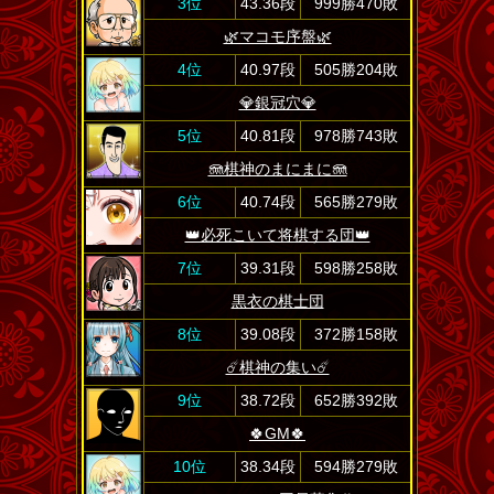
3位
43.36段
999勝470敗
🌿マコモ序盤🌿
4位
40.97段
505勝204敗
💎銀冠穴💎
5位
40.81段
978勝743敗
🪼棋神のまにまに🪼
6位
40.74段
565勝279敗
👑必死こいて将棋する団👑
7位
39.31段
598勝258敗
黒衣の棋士団
8位
39.08段
372勝158敗
☄️棋神の集い☄️
9位
38.72段
652勝392敗
🍀GM🍀
10位
38.34段
594勝279敗