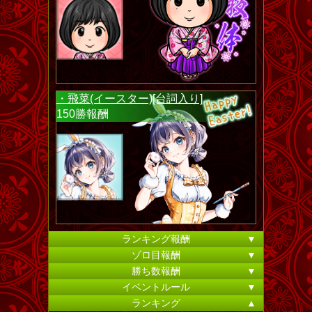
・飛菜(イースター)[台詞入り]
150勝報酬
ランキング報酬
▼
ゾロ目報酬
▼
勝ち数報酬
▼
イベントルール
▼
ランキング
▲