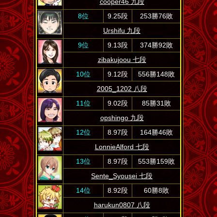
cooper46 九段
8位
9.25段
253勝76敗
Urshifu 九段
9位
9.13段
374勝92敗
zibakujoou 七段
10位
9.12段
556勝148敗
2005_1202 八段
11位
9.02段
85勝31敗
opshingo 九段
12位
8.97段
164勝46敗
LonnieAlford 七段
13位
8.97段
553勝159敗
Sente_Syousei 七段
14位
8.92段
60勝8敗
harukun0807 八段