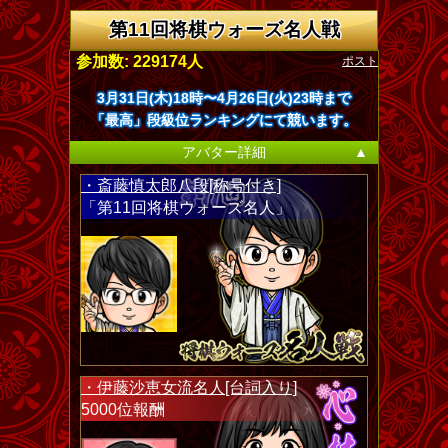
第11回将棋ウォーズ名人戦
ポスト
参加数: 229174人
3月31日(木)18時〜4月26日(火)23時まで
「最高」段級位ランキングにて競います。
アバター詳細
▲
・斎藤慎太郎八段[称号付き]
「第11回将棋ウォーズ名人」
・伊藤沙恵女流名人[台詞入り]
5000位報酬