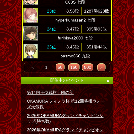
C63S 七段
23位
8.58段
1287勝628敗
hyperkumasan2 七段
24位
8.47段
395勝93敗
furibisya2000 七段
25位
8.45段
351勝44敗
pasmo666 九段
＜
1
50
160
500
＞
開催中のイベント
▲
第14回王位戦棋士団の部
OKAMURA フィノラ杯 第12回将棋ウォー
ズ天帝戦
2026年OKAMURAグランドチャンピンシ
ップ(勝ち数)
2026年OKAMURAグランドチャンピオン